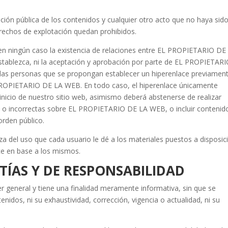
ción pública de los contenidos y cualquier otro acto que no haya sid
erechos de explotación quedan prohibidos.
 en ningún caso la existencia de relaciones entre EL PROPIETARIO DE
 establezca, ni la aceptación y aprobación por parte de EL PROPIETAR
llas personas que se propongan establecer un hiperenlace previamen
L PROPIETARIO DE LA WEB. En todo caso, el hiperenlace únicamente
inicio de nuestro sitio web, asimismo deberá abstenerse de realizar
as o incorrectas sobre EL PROPIETARIO DE LA WEB, o incluir contenid
orden público.
del uso que cada usuario le dé a los materiales puestos a disposic
ice en base a los mismos.
TÍAS Y DE RESPONSABILIDAD
er general y tiene una finalidad meramente informativa, sin que se
nidos, ni su exhaustividad, corrección, vigencia o actualidad, ni su