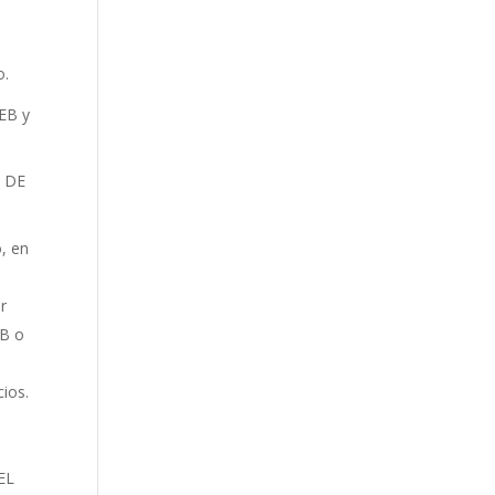
o.
WEB y
O DE
o, en
ar
EB o
ios.
 EL