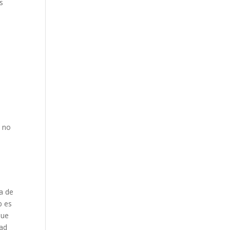
s
B no
a de
b es
que
dad