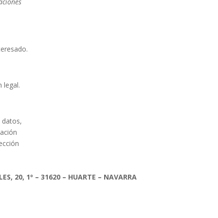
caciones
teresado.
 legal.
s datos,
mación
rección
S, 20, 1º – 31620 – HUARTE – NAVARRA