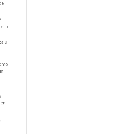
 de
o
 ello
ta u
 como
in
s
len
b