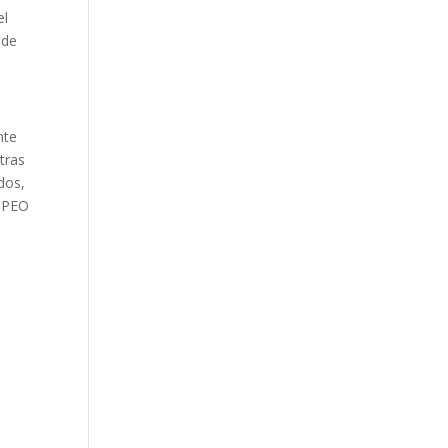
el
 de
nte
tras
ados,
ROPEO