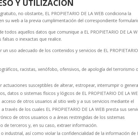
ESO Y UTILIZACIÓN
e y gratuito, no obstante, EL PROPIETARIO DE LA WEB condiciona la
s en su web a la previa cumplimentación del correspondiente formulari
dad de todos aquellos datos que comunique a EL PROPIETARIO DE LA 
 falsas o inexactas que realice.
r un uso adecuado de los contenidos y servicios de EL PROPIETARI
nográficos, racistas, xenófobo, ofensivos, de apología del terrorismo 
zar actuaciones susceptibles de alterar, estropear, interrumpir o gener
cos, datos o sistemas físicos y lógicos de EL PROPIETARIO DE LA W
 acceso de otros usuarios al sitio web y a sus servicios mediante el
 a través de los cuales EL PROPIETARIO DE LA WEB presta sus servic
rónico de otros usuarios o a áreas restringidas de los sistemas
de terceros y, en su caso, extraer información.
o industrial, así como violar la confidencialidad de la información de